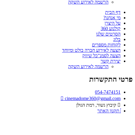
הרשמה לאירוע השקה
דף הבית
מי אנחנו?
על היצרן
קולנוע 360
הסרטים שלנו
בלוג
לקוחות מספרים
הצעה לאירוע חברה בולט ומיוחד
הצעה לסמנ”כל שיווק
יצירת קשר
הרשמה לאירוע השקה
פרטי התקשרות
054-7474151
cinemadome360@gmail.com
קיבוץ גשור, רמת הגולן
תקנון האתר