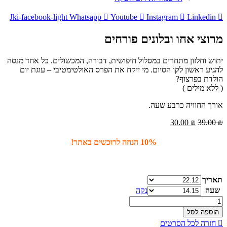
Jki-facebook-light
Whatsapp
Youtube
Instagram
Linkedin
מרוצי אחו ובלונים פורחים
יתוש וחלזון מתחרים במסלול חיפושית, דבורה, המכשולים. כל אחד מנסה
להגיע ראשון לקו הסיום. מי ייקח את הפרס האולטימטיבי – עוגת יום
הולדת בפרצוף?
( ללא מילים )
אורך החוויה כרבע שעה.
המחיר
המחיר
30.00
₪
39.00
₪
המקורי
הנוכחי
היה:
הוא:
10% הנחה לרוכשים באתר!
30.00 ₪.
39.00 ₪.
תאריך
שעה
נקה
כמות
של
הוספה לסל
מרוצי
חזרה לכל הסרטים