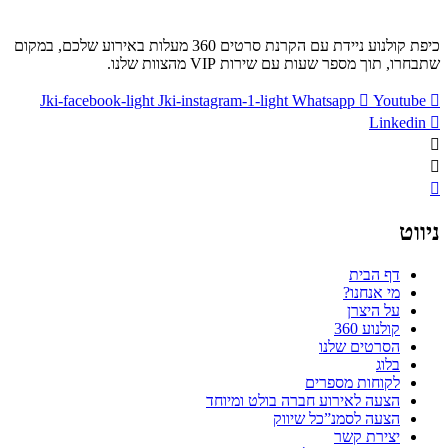
אחו
ובלונים
פורחים
כיפת קולנוע ניידת עם הקרנת סרטים 360 מעלות באירוע שלכם, במקום
שתבחרו, תוך מספר שעות עם שירות VIP מהצוות שלנו.
Jki-facebook-light
Jki-instagram-1-light
Whatsapp
Youtube
Linkedin
ניווט
דף הבית
מי אנחנו?
על היצרן
קולנוע 360
הסרטים שלנו
בלוג
לקוחות מספרים
הצעה לאירוע חברה בולט ומיוחד
הצעה לסמנ”כל שיווק
יצירת קשר